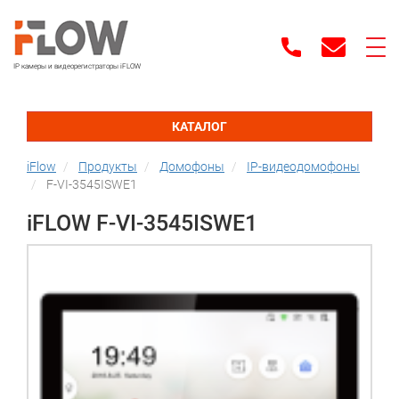
IP камеры и видеорегистраторы iFLOW
КАТАЛОГ
iFlow
Продукты
Домофоны
IP-видеодомофоны
F-VI-3545ISWE1
iFLOW F-VI-3545ISWE1