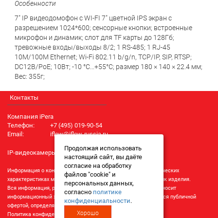
Особенности
7" IP видеодомофон с WI-FI 7" цветной IPS экран с
разрешением 1024*600; сенсорные кнопки; встроенные
микрофон и динамик; слот для TF карты до 128Гб;
тревожные входы/выходы 8/2; 1 RS-485; 1 RJ-45
10M/100M Ethernet; Wi-Fi 802.11 b/g/n, TCP/IP, SIP, RTSP;
DC12В/PoE; 10Вт; -10 °C...+55°C; размер 180 × 140 × 22.4 мм;
Вес: 355г;
Контакты
Компания iPera
Телефон:
+7 (495) 019-90-54
Email:
iflow@iflow-russia.ru
Продолжая использовать
IP-видеокамеры iFlow
настоящий сайт, вы даёте
согласие на обработку
Информация о конкретном товаре, его внешнем виде и технических
файлов "cookie" и
характеристиках может отличаться от реальных характеристик изделия.
персональных данных,
Вся информация, размещенная на данном интернет-ресурсе, носит
согласно
политике
информационный характер и ни при каких условиях не является публичной
конфиденциальности
.
офертой, определяемой положениями Статьи 437 (2) ГК РФ.
Хорошо
Политика конфиденциальности