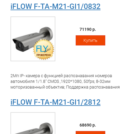
iFLOW F-TA-M21-GI1/0832
71190 р.
Купить
2Mп IP- камера с функцией распознавания номеров
автомобиля 1/1.8" CMOS ,1920*1080, 50fps; 8-32мм
моторизованный объектив; Поддержка распознавания
номеров автомобиля и мотоциклов; H.265/H.264/MJPEG;
WDR140дБ, SDK/ISAPI открыты для интеграции;
iFLOW F-TA-M21-GI1/2812
Поддержка PоЕ питания; Поддержка Wiegand интерфейса;
Тревожный вход/выход - 1/1, 2 реле, RS-485, слот для
microSD до 1Tб, 1 RJ45 10M/100M Ethernet;
DC12В/24В/PoE(802.3at); 15Вт макс; IP67; IK10;
68690 р.
Встроенная ИК-подсвктка 850 нм, до 40м, -30 °C...+40 °C;
вес 3 кг.