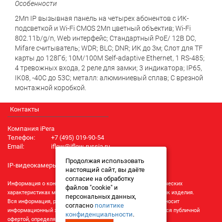
Особенности
2Мп IP вызывная панель на четырех абонентов с ИК-
подсветкой и Wi-Fi CMOS 2Мп цветный объектив; Wi-Fi
802.11b/g/n, Web интерфейс; Стандартный PoE/ 12В DC,
Mifare считыватель; WDR; BLC; DNR; ИК до 3м; Слот для TF
карты до 128Гб; 10M/100M Self-adaptive Ethernet, 1 RS-485;
4 тревожных входа, 2 реле для замки; 3 индикатора; IP65,
IK08, -40C до 53C; металл: алюминиевый сплав; С врезной
монтажной коробкой.
Контакты
Компания iPera
Телефон:
+7 (495) 019-90-54
Email:
iflow@iflow-russia.ru
Продолжая использовать
IP-видеокамеры iFlow
настоящий сайт, вы даёте
согласие на обработку
Информация о конкретном товаре, его внешнем виде и технических
файлов "cookie" и
характеристиках может отличаться от реальных характеристик изделия.
персональных данных,
Вся информация, размещенная на данном интернет-ресурсе, носит
согласно
политике
информационный характер и ни при каких условиях не является публичной
конфиденциальности
.
офертой, определяемой положениями Статьи 437 (2) ГК РФ.