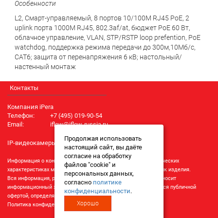
Особенности
L2, Смарт-управляемый, 8 портов 10/100M RJ45 PoE, 2
uplink порта 1000М RJ45, 802.3af/at, бюджет PoE 60 Вт,
облачное управление, VLAN, STP/RSTP loop prefention, PoE
watchdog, поддержка режима передачи до 300м,10Мб/с,
CAT6; защита от перенапряжения 6 кВ; настольный/
настенный монтаж
Контакты
Компания iPera
Телефон:
+7 (495) 019-90-54
Email:
iflow@iflow-russia.ru
Продолжая использовать
IP-видеокамеры iFlow
настоящий сайт, вы даёте
согласие на обработку
Информация о конкретном товаре, его внешнем виде и технических
файлов "cookie" и
характеристиках может отличаться от реальных характеристик изделия.
персональных данных,
Вся информация, размещенная на данном интернет-ресурсе, носит
согласно
политике
информационный характер и ни при каких условиях не является публичной
конфиденциальности
.
офертой, определяемой положениями Статьи 437 (2) ГК РФ.
Хорошо
Политика конфиденциальности