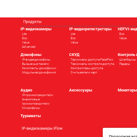
Продукты
IP-видеокамеры
IP-видеорегистраторы
HDTVI-ви
Lite
Lite
Eco
Eco
Eco
Value
Value
Value
Advanced
Домофоны
СКУД
Контроль
IP-видеодомофоны
Терминалы доступа FaceFlow
Шлагбаумы
Вызывные панели
Терминалы контроля доступа
Радары
Комплекты домофонии
Контроллеры доступа
Модульная домофония
Считыватели карт
Аудио
Аксессуары
Монитор
IP-громкоговорители
Аналоговые
громкоговорители
Микрофоны
Турникеты
IP-видеокамеры iFlow
Продолжая исп