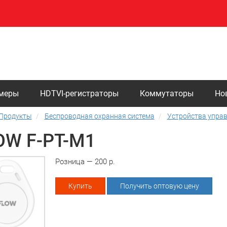
амеры
HDTVI-регистраторы
Коммутаторы
Но
Продукты
Беспроводная охранная система
Устройства упра
OW F-PT-M1
Розница — 200 р.
Купить
Получить оптовую цену