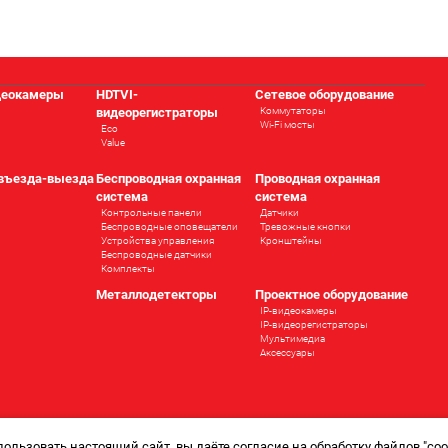
деокамеры
HDTVI-
Сетевое оборудование
видеорегистраторы
Коммутаторы
Wi-Fi мосты
Eco
Value
 въезда-выезда
Беспроводная охранная
Проводная охранная
система
система
Контрольные панели
Датчики
Беспроводные оповещатели
Тревожные кнопки
Устройства управления
Кронштейны
Беспроводные датчики
Комплекты
ы
Металлодетекторы
Проектное оборудование
IP-видеокамеры
IP-видеорегистраторы
Мультимедиа
Аксессуары
ользовать настоящий сайт, вы даёте согласие на обработку файлов "cook