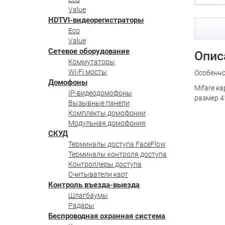
Value
HDTVI-видеорегистраторы
Eco
Value
Сетевое оборудование
Опис
Коммутаторы
Wi-Fi мосты
Особенн
Домофоны
Mifare ка
IP-видеодомофоны
размер 4
Вызывные панели
Комплекты домофонии
Модульная домофония
СКУД
Терминалы доступа FaceFlow
Терминалы контроля доступа
Контроллеры доступа
Считыватели карт
Контроль въезда-выезда
Шлагбаумы
Радары
Беспроводная охранная система