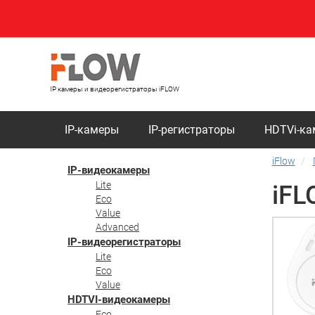
IP камеры и видеорегистраторы iFLOW
IP-камеры
IP-регистраторы
HDTVi-к
iFlow
IP-видеокамеры
Lite
iFL
Eco
Value
Advanced
IP-видеорегистраторы
Lite
Eco
Value
HDTVI-видеокамеры
Eco