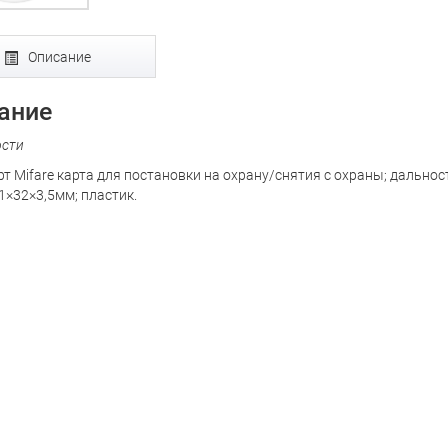
Описание
ание
ости
рт Mifare карта для постановки на охрану/снятия с охраны; дальност
1×32×3,5мм; пластик.