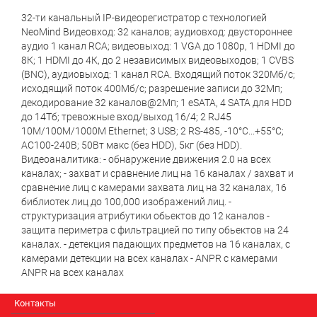
32-ти канальный IP-видеорегистратор с технологией
NeoMind Видеовход: 32 каналов; аудиовход: двустороннее
аудио 1 канал RCA; видеовыход: 1 VGA до 1080p, 1 HDMI до
8К; 1 HDMI до 4К, до 2 независимых видеовыходов; 1 CVBS
(BNC), аудиовыход: 1 канал RCA. Входящий поток 320Мб/с;
исходящий поток 400Мб/с; разрешение записи до 32Мп;
декодирование 32 каналов@2Мп; 1 eSATA, 4 SATA для HDD
до 14Тб; тревожные вход/выход 16/4; 2 RJ45
10M/100M/1000M Ethernet; 3 USB; 2 RS-485, -10°C...+55°C;
АC100-240В; 50Вт макс (без HDD), 5кг (без HDD).
Видеоаналитика: - обнаружение движения 2.0 на всех
каналах; - захват и сравнение лиц на 16 каналах / захват и
сравнение лиц с камерами захвата лиц на 32 каналах, 16
библиотек лиц до 100,000 изображений лиц. -
структуризация атрибутики обьектов до 12 каналов -
защита периметра c фильтрацией по типу обьектов на 24
каналах. - детекция падающих предметов на 16 каналах, с
камерами детекции на всех каналах - ANPR с камерами
ANPR на всех каналах
Контакты