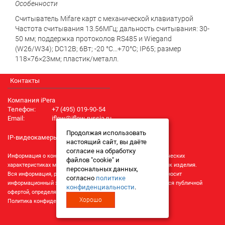
Особенности
Считыватель Mifare карт с механической клавиатурой
Частота считывания 13.56МГц; дальность считывания: 30-
50 мм; поддержка протоколов RS485 и Wiegand
(W26/W34); DC12В; 6Вт; -20 °C...+70°C; IP65; размер
118×76×23мм; пластик/металл.
Контакты
Компания iPera
Телефон:
+7 (495) 019-90-54
Email:
iflow@iflow-russia.ru
Продолжая использовать
IP-видеокамеры iFlow
настоящий сайт, вы даёте
согласие на обработку
Информация о конкретном товаре, его внешнем виде и технических
файлов "cookie" и
характеристиках может отличаться от реальных характеристик изделия.
персональных данных,
Вся информация, размещенная на данном интернет-ресурсе, носит
согласно
политике
информационный характер и ни при каких условиях не является публичной
конфиденциальности
.
офертой, определяемой положениями Статьи 437 (2) ГК РФ.
Хорошо
Политика конфиденциальности