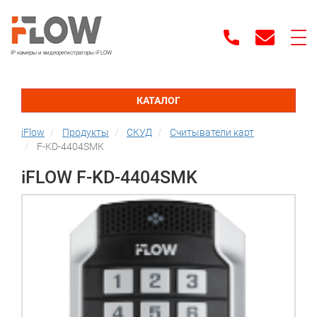
IP камеры и видеорегистраторы iFLOW
КАТАЛОГ
iFlow
Продукты
СКУД
Считыватели карт
F-KD-4404SMK
iFLOW F-KD-4404SMK