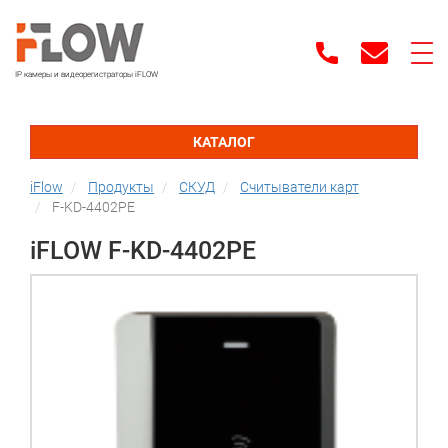
IP камеры и видеорегистраторы iFLOW
КАТАЛОГ
iFlow
Продукты
СКУД
Считыватели карт
F-KD-4402PE
iFLOW F-KD-4402PE