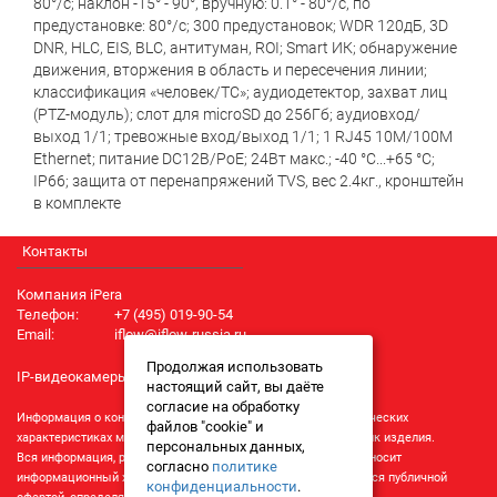
80°/с; наклон -15° - 90°, вручную: 0.1° - 80°/с, по
предустановке: 80°/с; 300 предустановок; WDR 120дБ, 3D
DNR, HLC, EIS, BLC, антитуман, ROI; Smart ИК; обнаружение
движения, вторжения в область и пересечения линии;
классификация «человек/ТС»; аудиодетектор, захват лиц
(PTZ-модуль); слот для microSD до 256Гб; аудиовход/
выход 1/1; тревожные вход/выход 1/1; 1 RJ45 10M/100M
Ethernet; питание DC12В/PoE; 24Вт макс.; -40 °C...+65 °C;
IP66; защита от перенапряжений TVS, вес 2.4кг., кронштейн
в комплекте
Контакты
Компания iPera
Телефон:
+7 (495) 019-90-54
Email:
iflow@iflow-russia.ru
Продолжая использовать
IP-видеокамеры iFlow
настоящий сайт, вы даёте
согласие на обработку
Информация о конкретном товаре, его внешнем виде и технических
файлов "cookie" и
характеристиках может отличаться от реальных характеристик изделия.
персональных данных,
Вся информация, размещенная на данном интернет-ресурсе, носит
согласно
политике
информационный характер и ни при каких условиях не является публичной
конфиденциальности
.