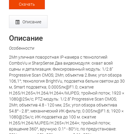
Скачать
Описание
Описание
Особенности
2Мп уличная поворотная IP-камера с технологией
ComboVu и SharpSense Два видеомодуля: охват всей
сцены и детализация. Фиксированный модуль: 1/2.8"
Progressive Scan CMOS; 2Мп; объектив 2.8мм; угол обзора
106,1°; технология BrightVu, подсветка белым светом до 30
м, Smart подсветка; 0.0005лк@F1.0; сжатие
H.265/H.265+/H.264/H.264+/MJPEG; тройной поток; 1920 ×
1080@25к/с; PTZ-модуль: 1/2.8’’ Progressive Scan CMOS;
2Мп; объектив 4.8 - 120 мм, 25x; угол обзора объектива
54.8° - 2.8°; механический ИК-фильтр; 0.005лк@F1.6; 1920 ×
1080@25к/с; ИК-подсветка до 100 м. сжатие
H.265/H.264/MJPEG/H.265+/H.264+; тройной поток;
вращение 360°, вручную: 0.1° - 80°/с, по предустановке: