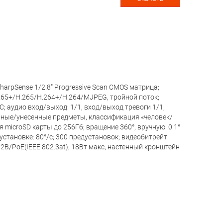
arpSense 1/2.8" Progressive Scan CMOS матрица;
 H.265+/H.265/H.264+/H.264/MJPEG, тройной поток;
C; аудио вход/выход: 1/1, вход/выход тревоги 1/1,
нные/унесенные предметы, классификация «человек/
 microSD карты до 256Гб; вращение 360°, вручную: 0.1°
предустановке: 80°/с; 300 предустановок; видеобитрейт
12В/PoE(IEEE 802.3at); 18Вт макс, настенный кронштейн