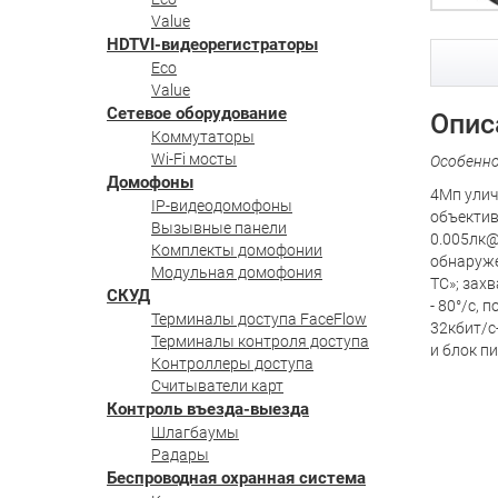
Value
HDTVI-видеорегистраторы
Eco
Value
Сетевое оборудование
Опис
Коммутаторы
Wi-Fi мосты
Особенн
Домофоны
4Мп улич
IP-видеодомофоны
объектив 
Вызывные панели
0.005лк@
Комплекты домофонии
обнаруже
Модульная домофония
ТС»; зах
СКУД
- 80°/с, 
Терминалы доступа FaceFlow
32кбит/с
Терминалы контроля доступа
и блок пи
Контроллеры доступа
Считыватели карт
Контроль въезда-выезда
Шлагбаумы
Радары
Беспроводная охранная система