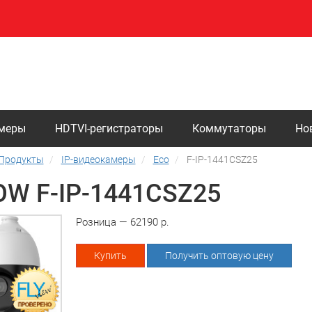
амеры
HDTVI-регистраторы
Коммутаторы
Но
Продукты
IP-видеокамеры
Eco
F-IP-1441CSZ25
OW F-IP-1441CSZ25
Розница — 62190 р.
Купить
Получить оптовую цену