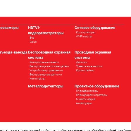
деокамеры
HDTVI-
Сетевое оборудование
видеорегистраторы
Коммутаторы
Wi-Fi мосты
Eco
Value
 въезда-выезда
Беспроводная охранная
Проводная охранная
система
система
Контрольные панели
Датчики
Беспроводные оповещатели
Тревожные кнопки
Устройства управления
Кронштейны
Беспроводные датчики
Комплекты
ы
Металлодетекторы
Проектное оборудование
IP-видеокамеры
IP-видеорегистраторы
Мультимедиа
Аксессуары
ользовать настоящий сайт, вы даёте согласие на обработку файлов "cook