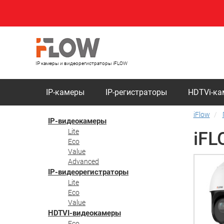
IP камеры и видеорегистраторы iFLOW
IP-камеры
IP-регистраторы
HDTVi-к
iFlow
IP-видеокамеры
Lite
iFL
Eco
Value
Advanced
IP-видеорегистраторы
Lite
Eco
Value
HDTVI-видеокамеры
Eco