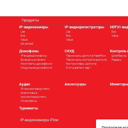
Продукты
IP-видеокамеры
IP-видеорегистраторы
HDTVI-ви
Lite
Lite
Eco
Eco
Eco
Value
Value
Value
Advanced
Домофоны
СКУД
Контроль
IP-видеодомофоны
Терминалы доступа FaceFlow
Шлагбаумы
Вызывные панели
Терминалы контроля доступа
Радары
Комплекты домофонии
Контроллеры доступа
Модульная домофония
Считыватели карт
Аудио
Аксессуары
Монитор
IP-громкоговорители
Аналоговые
громкоговорители
Микрофоны
Турникеты
IP-видеокамеры iFlow
Продолжая исп