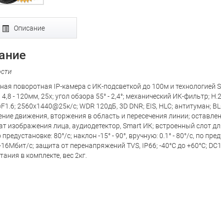
Описание
ание
ости
ная поворотная IP-камера с ИК-подсветкой до 100м и технологией Sh
4,8 - 120мм, 25x; угол обзора 55° - 2,4°; механический ИК-фильтр;
F1.6; 2560х1440@25к/с; WDR 120дБ, 3D DNR; EIS, HLC; антитуман; BL
ние движения, вторжения в область и пересечения линии; оставле
ват изображения лица, аудиодетектор, Smart ИК; встроенный слот для
по предустановке: 80°/с; наклон -15° - 90°, вручную: 0.1° - 80°/с, по 
-16Мбит/с; защита от перенапряжений TVS, IP66; -40°C до +60°C; DC
тания в комплекте, вес 2кг.