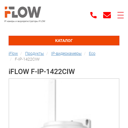
IP камеры и видеорегистраторы iFLOW
КАТАЛОГ
iFlow
Продукты
IP-видеокамеры
Eco
F-IP-1422CIW
iFLOW F-IP-1422CIW