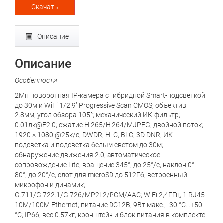
Скачать
Описание
Описание
Особенности
2Мп поворотная IP-камера с гибридной Smart-подсветкой
до 30м и WiFi 1/2.9’’ Progressive Scan CMOS; объектив
2.8мм; угол обзора 105°; механический ИК-фильтр;
0.01лк@F2.0; сжатие H.265/H.264/MJPEG; двойной поток;
1920 × 1080 @25к/с; DWDR, HLC, BLC, 3D DNR; ИК-
подсветка и подсветка белым светом до 30м;
обнаружение движения 2.0; автоматическое
сопровождение Lite; вращение 345°, до 25°/с, наклон 0° -
80°, до 20°/с, слот для microSD до 512Гб; встроенный
микрофон и динамик;
G.711/G.722.1/G.726/MP2L2/PCM/AAC; WiFi 2,4ГГц, 1 RJ45
10M/100M Ethernet; питание DC12В; 9Вт макс.; -30 °C...+50
°C; IP66; вес 0.57кг, кронштейн и блок питания в комплекте