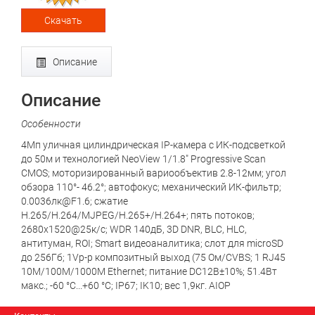
Скачать
Описание
Описание
Особенности
4Мп уличная цилиндрическая IP-камера с ИК-подсветкой
до 50м и технологией NeoView 1/1.8" Progressive Scan
CMOS; моторизированный вариообъектив 2.8-12мм; угол
обзора 110°- 46.2°; автофокус; механический ИК-фильтр;
0.0036лк@F1.6; сжатие
H.265/H.264/MJPEG/H.265+/H.264+; пять потоков;
2680x1520@25к/с; WDR 140дБ, 3D DNR, BLC, HLC,
антитуман, ROI; Smart видеоаналитика; слот для microSD
до 256Гб; 1Vp-p композитный выход (75 Ом/CVBS; 1 RJ45
10M/100M/1000M Ethernet; питание DC12В±10%; 51.4Вт
макс.; -60 °C...+60 °C; IP67; IK10; вес 1,9кг. AIOP