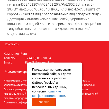
питание DC24В±20%/AC24В± 20%/PoE(802.3bt, class 5);
29.4Вт макс.; -50 °C...+65 °C; IP66; IK10; вес 4.5кг. Защита от
коррозии Захват лиц / распознавание лиц / подсчет людей
/ детекция и анализ нескольких целей / yправление
количеством людей / защита периметра c фильтрацией по
типу обьектов/ тепловая карта / детекция наличия/
отсутствия шлема
Контакты
Компания iPera
Телефон:
+7 (495) 019-90-54
Email:
iflow@iflow-russia.ru
Продолжая использовать
IP-видеокамеры iFlow
настоящий сайт, вы даёте
согласие на обработку
Информация о конкретном товаре, его внешнем виде и технических
файлов "cookie" и
характеристиках может отличаться от реальных характеристик изделия.
персональных данных,
Вся информация, размещенная на данном интернет-ресурсе, носит
согласно
политике
информационный характер и ни при каких условиях не является публичной
конфиденциальности
.
офертой, определяемой положениями Статьи 437 (2) ГК РФ.
Хорошо
Политика конфиденциальности