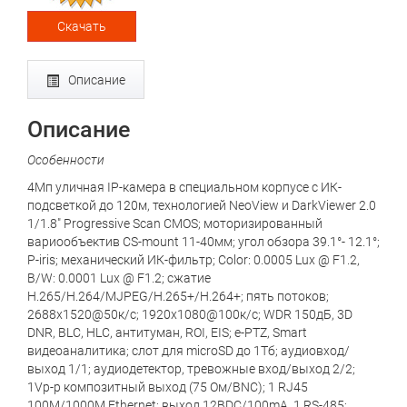
Скачать
Описание
Описание
Особенности
4Мп уличная IP-камера в специальном корпусе с ИК-
подсветкой до 120м, технологией NeoView и DarkViewer 2.0
1/1.8" Progressive Scan CMOS; моторизированный
вариообъектив CS-mount 11-40мм; угол обзора 39.1°- 12.1°;
P-iris; механический ИК-фильтр; Color: 0.0005 Lux @ F1.2,
B/W: 0.0001 Lux @ F1.2; сжатие
H.265/H.264/MJPEG/H.265+/H.264+; пять потоков;
2688x1520@50к/с; 1920x1080@100к/с; WDR 150дБ, 3D
DNR, BLC, HLC, антитуман, ROI, EIS; e-PTZ, Smart
видеоаналитика; слот для microSD до 1Тб; аудиовход/
выход 1/1; аудиодетектор, тревожные вход/выход 2/2;
1Vp-p композитный выход (75 Ом/BNC); 1 RJ45
100M/1000M Ethernet; выход 12ВDC/100mA, 1 RS-485;