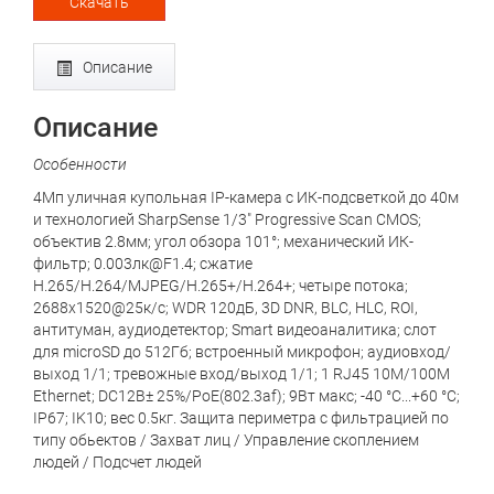
Скачать
Описание
Описание
Особенности
4Мп уличная купольная IP-камера с ИК-подсветкой до 40м
и технологией SharpSense 1/3" Progressive Scan CMOS;
объектив 2.8мм; угол обзора 101°; механический ИК-
фильтр; 0.003лк@F1.4; сжатие
H.265/H.264/MJPEG/H.265+/H.264+; четыре потока;
2688x1520@25к/с; WDR 120дБ, 3D DNR, BLC, HLC, ROI,
антитуман, аудиодетектор; Smart видеоаналитика; слот
для microSD до 512Гб; встроенный микрофон; аудиовход/
выход 1/1; тревожные вход/выход 1/1; 1 RJ45 10M/100M
Ethernet; DC12В± 25%/PoE(802.3af); 9Вт макс; -40 °C...+60 °C;
IP67; IK10; вес 0.5кг. Защита периметра c фильтрацией по
типу обьектов / Захват лиц / Управление скоплением
людей / Подсчет людей