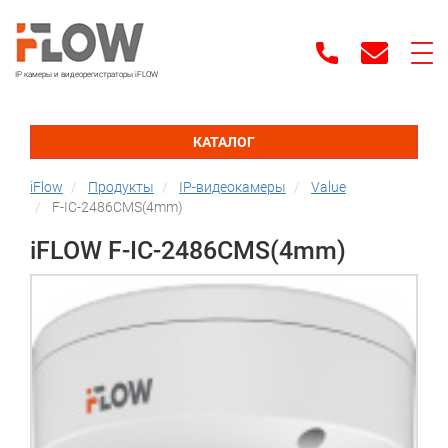
IP камеры и видеорегистраторы iFLOW
КАТАЛОГ
iFlow
Продукты
IP-видеокамеры
Value
F-IC-2486CMS(4mm)
iFLOW F-IC-2486CMS(4mm)