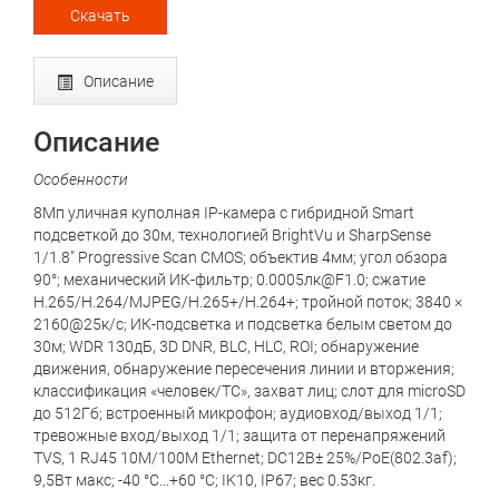
Скачать
Описание
Описание
Особенности
8Мп уличная куполная IP-камера с гибридной Smart
подсветкой до 30м, технологией BrightVu и SharpSense
1/1.8" Progressive Scan CMOS; объектив 4мм; угол обзора
90°; механический ИК-фильтр; 0.0005лк@F1.0; сжатие
H.265/H.264/MJPEG/H.265+/H.264+; тройной поток; 3840 ×
2160@25к/с; ИК-подсветка и подсветка белым светом до
30м; WDR 130дБ, 3D DNR, BLC, HLC, ROI; обнаружение
движения, обнаружение пересечения линии и вторжения;
классификация «человек/ТС», захват лиц; слот для microSD
до 512Гб; встроенный микрофон; аудиовход/выход 1/1;
тревожные вход/выход 1/1; защита от перенапряжений
TVS, 1 RJ45 10M/100M Ethernet; DC12В± 25%/PoE(802.3af);
9,5Вт макс; -40 °C...+60 °C; IK10, IP67; вес 0.53кг.