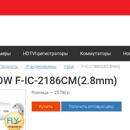
амеры
HDTVI-регистраторы
Коммутаторы
Но
Продукты
IP-видеокамеры
Value
F-IC-2186CM(2.8mm)
OW F-IC-2186CM(2.8mm)
Розница — 25790 р.
Купить
Получить оптовую цену