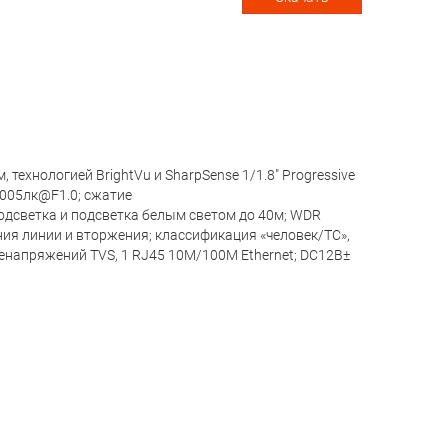
технологией BrightVu и SharpSense 1/1.8" Progressive
0005лк@F1.0; сжатие
одсветка и подсветка белым светом до 40м; WDR
ния линии и вторжения; классификация «человек/ТС»,
ренапряжений TVS, 1 RJ45 10M/100M Ethernet; DC12В±