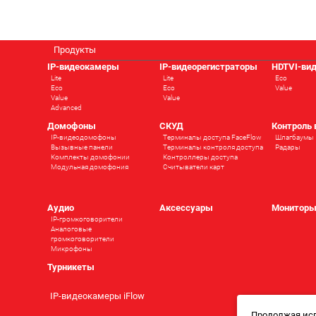
Продукты
IP-видеокамеры
IP-видеорегистраторы
HDTVI-ви
Lite
Lite
Eco
Eco
Eco
Value
Value
Value
Advanced
Домофоны
СКУД
Контроль
IP-видеодомофоны
Терминалы доступа FaceFlow
Шлагбаумы
Вызывные панели
Терминалы контроля доступа
Радары
Комплекты домофонии
Контроллеры доступа
Модульная домофония
Считыватели карт
Аудио
Аксессуары
Монитор
IP-громкоговорители
Аналоговые
громкоговорители
Микрофоны
Турникеты
IP-видеокамеры iFlow
Продолжая исп