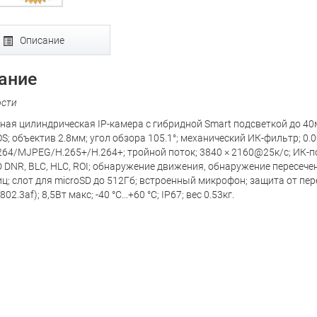
Описание
ание
ости
ная цилиндрическая IP-камера с гибридной Smart подсветкой до 40м, 
S; объектив 2.8мм; угол обзора 105.1°; механический ИК-фильтр; 0.
264/MJPEG/H.265+/H.264+; тройной поток; 3840 × 2160@25к/с; ИК-п
D DNR, BLC, HLC, ROI; обнаружение движения, обнаружение пересече
иц; слот для microSD до 512Гб; встроенный микрофон; защита от пе
2.3af); 8,5Вт макс; -40 °C...+60 °C; IP67; вес 0.53кг.