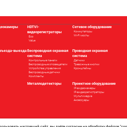
деокамеры
HDTVI-
Сетевое оборудование
видеорегистраторы
Коммутаторы
Wi-Fi мосты
Eco
Value
 въезда-выезда
Беспроводная охранная
Проводная охранная
система
система
Контрольные панели
Датчики
Беспроводные оповещатели
Тревожные кнопки
Устройства управления
Кронштейны
Беспроводные датчики
Комплекты
ы
Металлодетекторы
Проектное оборудование
IP-видеокамеры
IP-видеорегистраторы
Мультимедиа
Аксессуары
ользовать настоящий сайт, вы даёте согласие на обработку файлов "cook