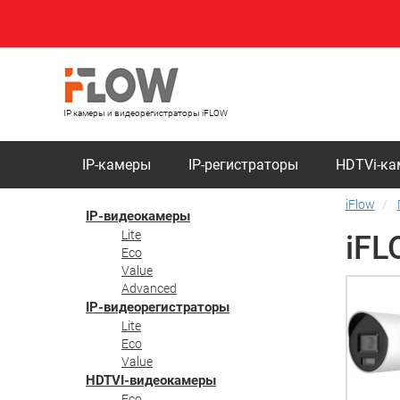
IP камеры и видеорегистраторы iFLOW
IP-камеры
IP-регистраторы
HDTVi-к
iFlow
IP-видеокамеры
Lite
iFL
Eco
Value
Advanced
IP-видеорегистраторы
Lite
Eco
Value
HDTVI-видеокамеры
Eco