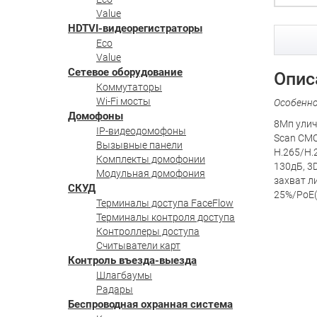
Value
HDTVI-видеорегистраторы
Eco
Value
Сетевое оборудование
Опис
Коммутаторы
Wi-Fi мосты
Особенн
Домофоны
8Мп улич
IP-видеодомофоны
Scan CMO
Вызывные панели
H.265/H.
Комплекты домофонии
130дБ, 3
Модульная домофония
захват л
СКУД
25%/PoE(80
Терминалы доступа FaceFlow
Терминалы контроля доступа
Контроллеры доступа
Считыватели карт
Контроль въезда-выезда
Шлагбаумы
Радары
Беспроводная охранная система