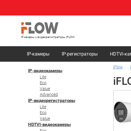
IP камеры и видеорегистраторы iFLOW
IP-камеры
IP-регистраторы
HDTVi-к
iFlow
IP-видеокамеры
Lite
iFL
Eco
Value
Advanced
IP-видеорегистраторы
Lite
Eco
Value
HDTVI-видеокамеры
Eco