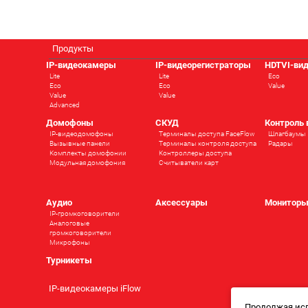
Продукты
IP-видеокамеры
IP-видеорегистраторы
HDTVI-ви
Lite
Lite
Eco
Eco
Eco
Value
Value
Value
Advanced
Домофоны
СКУД
Контроль
IP-видеодомофоны
Терминалы доступа FaceFlow
Шлагбаумы
Вызывные панели
Терминалы контроля доступа
Радары
Комплекты домофонии
Контроллеры доступа
Модульная домофония
Считыватели карт
Аудио
Аксессуары
Монитор
IP-громкоговорители
Аналоговые
громкоговорители
Микрофоны
Турникеты
IP-видеокамеры iFlow
Продолжая исп