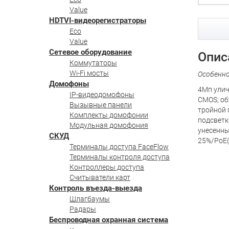
Value
HDTVI-видеорегистраторы
Eco
Value
Сетевое оборудование
Опис
Коммутаторы
Wi-Fi мосты
Особенн
Домофоны
4Мп улич
IP-видеодомофоны
CMOS; об
Вызывные панели
тройной 
Комплекты домофонии
подсветк
Модульная домофония
унесенны
СКУД
25%/PoE(80
Терминалы доступа FaceFlow
Терминалы контроля доступа
Контроллеры доступа
Считыватели карт
Контроль въезда-выезда
Шлагбаумы
Радары
Беспроводная охранная система