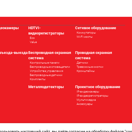
деокамеры
HDTVI-
Сетевое оборудование
видеорегистраторы
Коммутаторы
Wi-Fi мосты
Eco
Value
 въезда-выезда
Беспроводная охранная
Проводная охранная
система
система
Контрольные панели
Датчики
Беспроводные оповещатели
Тревожные кнопки
Устройства управления
Кронштейны
Беспроводные датчики
Комплекты
ы
Металлодетекторы
Проектное оборудование
IP-видеокамеры
IP-видеорегистраторы
Мультимедиа
Аксессуары
ользовать настоящий сайт, вы даёте согласие на обработку файлов "cook