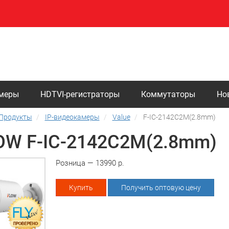
амеры
HDTVI-регистраторы
Коммутаторы
Но
Продукты
IP-видеокамеры
Value
F-IC-2142C2M(2.8mm)
OW F-IC-2142C2M(2.8mm)
Розница — 13990 р.
Купить
Получить оптовую цену