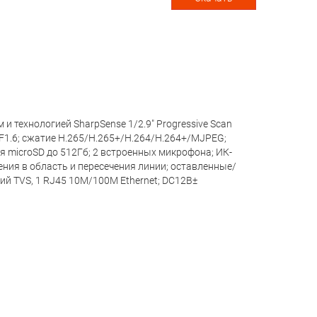
и технологией SharpSense 1/2.9" Progressive Scan
@F1.6; сжатие H.265/H.265+/H.264/H.264+/MJPEG;
ля microSD до 512Гб; 2 встроенных микрофона; ИК-
ния в область и пересечения линии; оставленные/
й TVS, 1 RJ45 10M/100M Ethernet; DC12В±