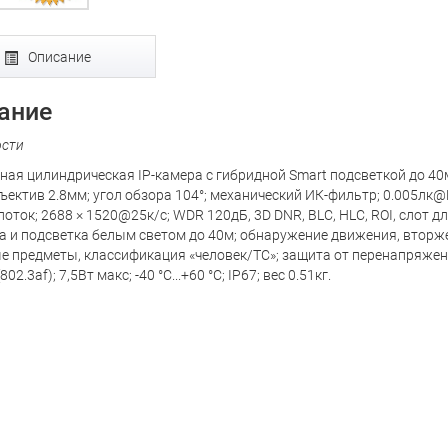
Описание
ание
ости
ная цилиндрическая IP-камера с гибридной Smart подсветкой до 40м 
ъектив 2.8мм; угол обзора 104°; механический ИК-фильтр; 0.005лк
поток; 2688 × 1520@25к/с; WDR 120дБ, 3D DNR, BLC, HLC, ROI, слот д
а и подсветка белым светом до 40м; обнаружение движения, вторже
е предметы, классификация «человек/ТС»; защита от перенапряжени
2.3af); 7,5Вт макс; -40 °C...+60 °C; IP67; вес 0.51кг.