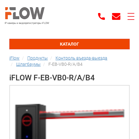
IP камеры и видеорегистраторы iFLOW
КАТАЛОГ
iFlow
Продукты
Контроль въезда-выезда
Шлагбаумы
F-EB-VB0-R/A/B4
iFLOW F-EB-VB0-R/A/B4