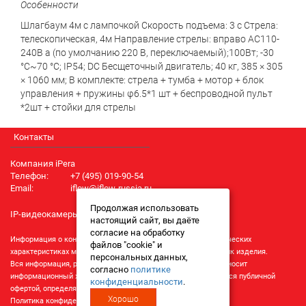
Особенности
Шлагбаум 4м с лампочкой Скорость подъема: 3 с Стрела:
телескопическая, 4м Направление стрелы: вправо AC110-
240В а (по умолчанию 220 В, переключаемый);100Вт; -30
°C~70 °C; IP54; DC Бесщеточный двигатель; 40 кг, 385 × 305
× 1060 мм; В комплекте: стрела + тумба + мотор + блок
управления + пружины φ6.5*1 шт + беспроводной пульт
*2шт + стойки для стрелы
Контакты
Компания iPera
Телефон:
+7 (495) 019-90-54
Email:
iflow@iflow-russia.ru
Продолжая использовать
IP-видеокамеры iFlow
настоящий сайт, вы даёте
согласие на обработку
Информация о конкретном товаре, его внешнем виде и технических
файлов "cookie" и
характеристиках может отличаться от реальных характеристик изделия.
персональных данных,
Вся информация, размещенная на данном интернет-ресурсе, носит
согласно
политике
информационный характер и ни при каких условиях не является публичной
конфиденциальности
.
офертой, определяемой положениями Статьи 437 (2) ГК РФ.
Хорошо
Политика конфиденциальности