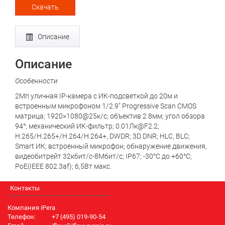
Скачать
Описание
Описание
Особенности
2Мп уличная IP-камера с ИК-подсветкой до 20м и
встроенным микрофоном 1/2.9" Progressive Scan CMOS
матрица; 1920×1080@25к/с; объектив 2.8мм; угол обзора
94°; механический ИК-фильтр; 0.01Лк@F2.2;
H.265/H.265+/H.264/H.264+, DWDR; 3D DNR; HLC, BLC;
Smart ИК; встроенный микрофон; обнаружение движения,
видеобитрейт 32кбит/с-8Мбит/с; IP67; -30°C до +60°C;
PoE(IEEE 802.3af); 6,5Вт макс.
Контакты
Компания iPera
Телефон:
+7 (495) 019-90-54