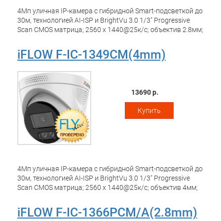
4Мп уличная IP-камера с гибридной Smart-подсветкой до
30м, технологией AI-ISP и BrightVu 3.0 1/3" Progressive
Scan CMOS матрица; 2560 x 1440@25к/с; объектив 2.8мм;
угол обзора 101.5°; 0.0008Лк@F1.0;
H.265/H.265+/H.264/H.264+/MJPEG, HLC, коридорный
iFLOW F-IC-1349CM(4mm)
режим, AI-WDR 120дБ; 3D DNR; BLC; ИК-подсветка и
подсветка белым светом до 30м; обнаружение движения
3.0 (человек/ТС); видеобитрейт 32кбит/с-16Мбит/с;
G.711/G.722.1/G.726/MP2L2/PCM/AAC/MP3, встроенный
13690 р.
микрофон; встроенный слот для microSD карты до 512Гб;
IP67; защита от перенапряжений TVS, -40°C до +60°C;
Купить
DC12В±25%/PoE(802.3af); 7,5Вт макс.
4Мп уличная IP-камера с гибридной Smart-подсветкой до
30м, технологией AI-ISP и BrightVu 3.0 1/3" Progressive
Scan CMOS матрица; 2560 x 1440@25к/с; объектив 4мм;
угол обзора 84.1°; 0.0008Лк@F1.0;
H.265/H.265+/H.264/H.264+/MJPEG, HLC, коридорный
iFLOW F-IC-1366PCM/A(2.8mm)
режим, AI-WDR 120дБ; 3D DNR; BLC; ИК-подсветка и