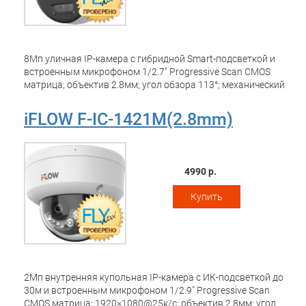
8Мп уличная IP-камера с гибридной Smart-подсветкой и
встроенным микрофоном 1/2.7" Progressive Scan CMOS
матрица; объектив 2.8мм; угол обзора 113°; механический
ИК-фильтр; 0.01Лк@F2.0; 3840 × 2160@12,5к/с;
H.265/H.265+/H.264/H.264+/MJPEG, HLC, коридорный
iFLOW F-IC-1421M(2.8mm)
режим, WDR 120дБ; 3D DNR; BLC; ИК-подсветка и
подсветка белым светом до 30м; обнаружение движения
2.0; видеобитрейт 32кбит/с-8Мбит/с;
G.711/G.722.1/G.726/MP2L2/PCM/AAC; встроенный
4990 р.
микрофон; встроенный слот для microSD карты до 512Гб;
защита от перенапряжений TVS, IP67; -40°C до +60°C;
Купить
DC12В±25%/PoE(IEEE 802.3af); 6,5Вт макс.
2Мп внутренняя купольная IP-камера с ИК-подсветкой до
30м и встроенным микрофоном 1/2.9" Progressive Scan
CMOS матрица; 1920×1080@25к/с; объектив 2.8мм; угол