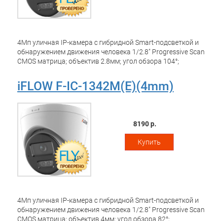
4Мп уличная IP-камера с гибридной Smart-подсветкой и
обнаружением движения человека 1/2.8" Progressive Scan
CMOS матрица; объектив 2.8мм; угол обзора 104°;
механический ИК-фильтр; 0.01Лк@F2.2; 2560x1440@20к/
с; H.265/H.265+/H.264/H.264+/MJPEG, HLC, DWDR; 3D DNR;
iFLOW F-IC-1342M(E)(4mm)
BLC; ИК-подсветка до 20м, подсветка белым светом до
15м; обнаружение движения человека; видеобитрейт
32кбит/с-8Мбит/с; G.711/AAC; встроенный микрофон;
защита от перенапряжений TVS, IP67; -40°C до +45°C;
8190 р.
DC12В±25%/PoE(IEEE 802.3af); 6,5Вт макс.
Купить
4Мп уличная IP-камера с гибридной Smart-подсветкой и
обнаружением движения человека 1/2.8" Progressive Scan
CMOS матрица; объектив 4мм; угол обзора 82°;